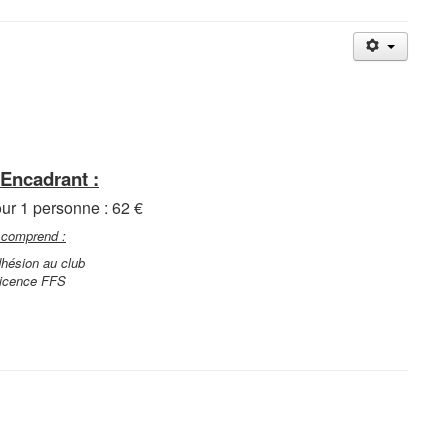
 Encadrant :
ur 1 personne : 62 €
f comprend :
dhésion au club
licence FFS