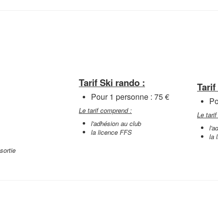
Tarif Ski rando :
Tarif
Pour 1 personne : 75 €
Po
Le tarif comprend :
Le tari
l'adhésion au club
l'a
la licence FFS
la 
sortie