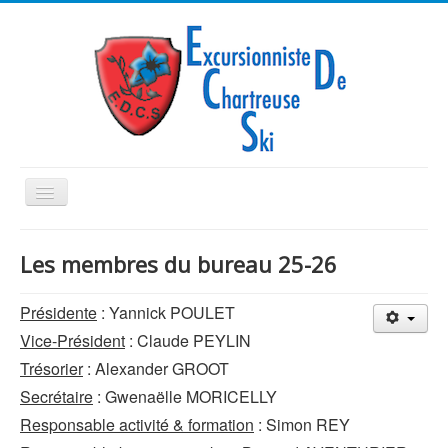
Basculer
la
navigation
Les membres du bureau 25-26
Accueil
Présidente
: Yannick POULET
Vice-Président
: Claude PEYLIN
Ski de Piste/Snow
Trésorier
: Alexander GROOT
Ski de Rando
Secrétaire
: Gwenaëlle MORICELLY
Inscriptions
Responsable activité & formation
: Simon REY
Vie du Club